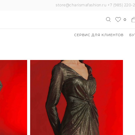
store@charismafashion.ru
+7 (985) 220-
0
СЕРВИС ДЛЯ КЛИЕНТОВ
БУ