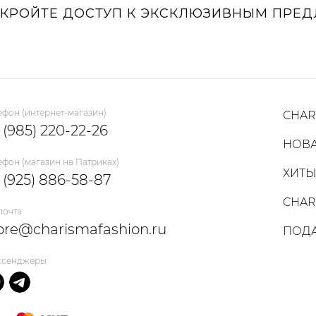
КРОЙТЕ ДОСТУП К ЭКСКЛЮЗИВНЫМ ПРЕ
Sale
ефон (интернет-магазин)
CHAR
 (985) 220-22-26
НОВ
ефон (магазин на Патриках)
ХИТ
 (925) 886-58-87
CHAR
 почта
ore@charismafashion.ru
ПОДА
ссенджеры