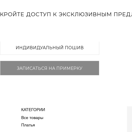
КРОЙТЕ ДОСТУП К ЭКСКЛЮЗИВНЫМ ПРЕ
ИНДИВИДУАЛЬНЫЙ ПОШИВ
ЗАПИСАТЬСЯ НА ПРИМЕРКУ
Sale
RISMA ПРЕМИУМ
ХИТЫ ПРОДАЖ
НОВАЯ КОЛЛЕКЦИЯ
КАТЕГОРИИ
КАТЕГОРИИ
Телефон (интернет-магазин)
CHARI
Все товары
Все товары
+7 (985) 220-22-26
Платья
ПЛАТЬЯ
NEW C