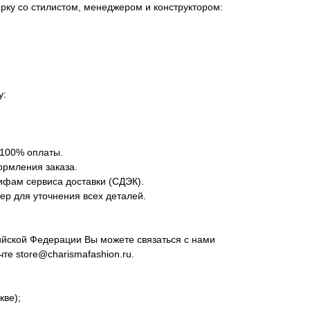
ку со стилистом, менеджером и конструктором:
у:
 100% оплаты.
ормления заказа.
ифам сервиса доставки (СДЭК).
р для уточнения всех деталей.
сийской Федерации Вы можете связаться с нами
очте
store@charismafashion.ru
.
кве);