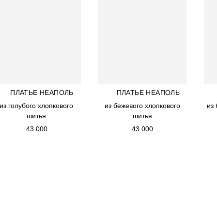
RDER
КОНТАКТЫ
ELLERS
SMA IDEAL
ОЧНЫЙ СЕРТИФИКАТ
ПЛАТЬЕ НЕАПОЛЬ
ПЛАТЬЕ НЕАПОЛЬ
ПЛАТЬЕ НЕАПОЛЬ
ПЛАТЬЕ НЕАПОЛЬ
из голубого хлопкового
из голубого хлопкового
из бежевого хлопкового
из бежевого хлопкового
из
из
шитья
шитья
шитья
шитья
43 000
43 000
43 000
43 000