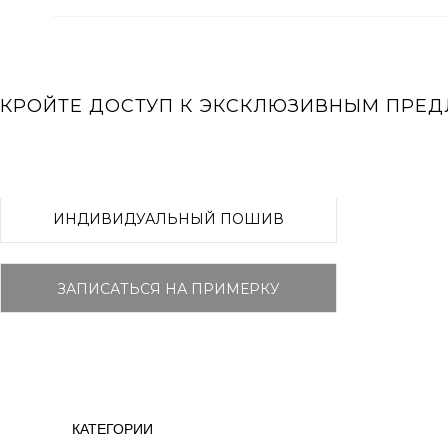
КРОЙТЕ ДОСТУП К ЭКСКЛЮЗИВНЫМ ПРЕ
ИНДИВИДУАЛЬНЫЙ ПОШИВ
ЗАПИСАТЬСЯ НА ПРИМЕРКУ
Sale
RISMA ПРЕМИУМ
ХИТЫ ПРОДАЖ
НОВАЯ КОЛЛЕКЦИЯ
КАТЕГОРИИ
КАТЕГОРИИ
Телефон (интернет-магазин)