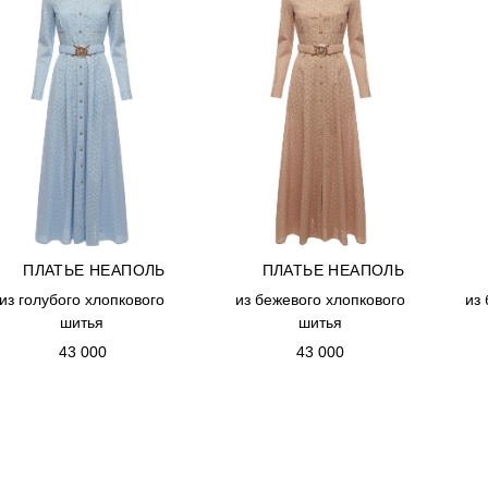
SMA PRIORITY
ИНФОРМАЦИЯ
OLLECTION
RDER
КОНТАКТЫ
ELLERS
SMA IDEAL
ОЧНЫЙ СЕРТИФИКАТ
ПЛАТЬЕ НЕАПОЛЬ
ПЛАТЬЕ НЕАПОЛЬ
ПЛАТЬЕ НЕАПОЛЬ
ПЛАТЬЕ НЕАПОЛЬ
из голубого хлопкового
из голубого хлопкового
из бежевого хлопкового
из бежевого хлопкового
из
из
шитья
шитья
шитья
шитья
43 000
43 000
43 000
43 000