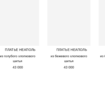
ИНФОРМАЦИЯ
OLLECTION
RDER
КОНТАКТЫ
ELLERS
SMA IDEAL
ОЧНЫЙ СЕРТИФИКАТ
ПЛАТЬЕ НЕАПОЛЬ
ПЛАТЬЕ НЕАПОЛЬ
ПЛАТЬЕ НЕАПОЛЬ
ПЛАТЬЕ НЕАПОЛЬ
из голубого хлопкового
из голубого хлопкового
из бежевого хлопкового
из бежевого хлопкового
из
из
шитья
шитья
шитья
шитья
43 000
43 000
43 000
43 000