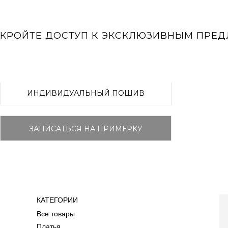
КРОЙТЕ ДОСТУП К ЭКСКЛЮЗИВНЫМ ПРЕ
ИНДИВИДУАЛЬНЫЙ ПОШИВ
ЗАПИСАТЬСЯ НА ПРИМЕРКУ
Sale
RISMA ПРЕМИУМ
ХИТЫ ПРОДАЖ
НОВАЯ КОЛЛЕКЦИЯ
КАТЕГОРИИ
КАТЕГОРИИ
Телефон (интернет-магазин)
CHARI
Все товары
Все товары
+7 (985) 220-22-26
Платья
ПЛАТЬЯ