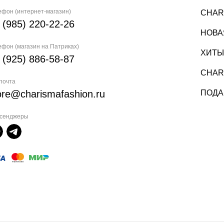
ефон (интернет-магазин)
CHAR
 (985) 220-22-26
НОВА
ефон (магазин на Патриках)
ХИТЫ
 (925) 886-58-87
CHAR
 почта
ore@charismafashion.ru
ПОДА
сенджеры