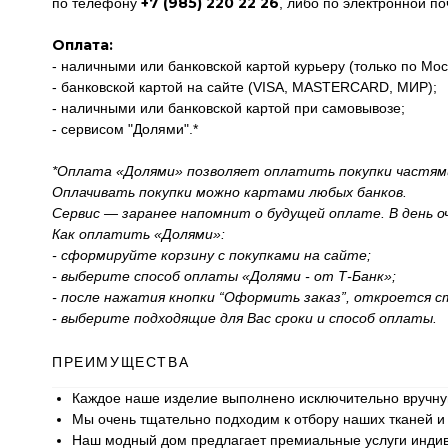
+7 (985) 220 22 26
по телефону
, либо по электронной п
Оплата:
- наличными или банковской картой курьеру (только по Мос
- банковской картой на сайте (VISA, MASTERCARD, МИР);
- наличными или банковской картой при самовывозе;
- сервисом "Долями".*
*Оплата «Долями» позволяет оплатить покупки частями в
Оплачивать покупки можно картами любых банков.
Сервис — заранее напомнит о будущей оплате. В день 
Как оплатить «Долями»:
- сформируйте корзину с покупками на сайте;
- выберите способ оплаты «Долями - от Т-Банк»;
- после нажатия кнопки “Оформить заказ”, откроется с
- выберите подходящие для Вас сроки и способ оплаты.
ПРЕИМУЩЕСТВА
Каждое наше изделие выполнено исключительно вручну
Мы очень тщательно подходим к отбору наших тканей 
Наш модный дом предлагает премиальные услуги индивид