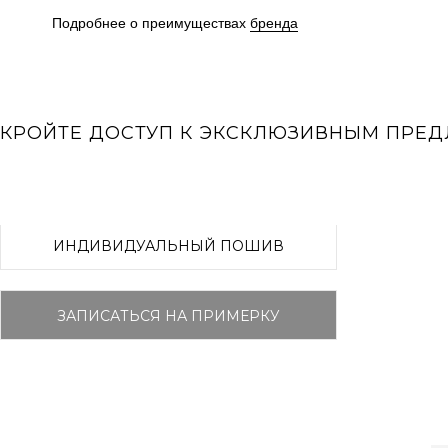
Подробнее о преимуществах
бренда
КРОЙТЕ ДОСТУП К ЭКСКЛЮЗИВНЫМ ПРЕ
ИНДИВИДУАЛЬНЫЙ ПОШИВ
ЗАПИСАТЬСЯ НА ПРИМЕРКУ
Sale
RISMA ПРЕМИУМ
ХИТЫ ПРОДАЖ
НОВАЯ КОЛЛЕКЦИЯ