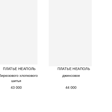
О БРЕНДЕ
БУТИК
ПЛАТЬЕ НЕАПОЛЬ
ПЛАТЬЕ НЕАПОЛЬ
ПЛАТЬЕ НЕАПОЛЬ
ПЛАТЬЕ НЕАПОЛЬ
 бирюзового хлопкового
 бирюзового хлопкового
джинсовое
джинсовое
шитья
шитья
43 000
44 000
43 000
44 000