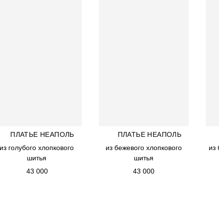
CHARISMA ATELIER
SMA PRIORITY
ИНФОРМАЦИЯ
OLLECTION
RDER
КОНТАКТЫ
ELLERS
SMA IDEAL
ОЧНЫЙ СЕРТИФИКАТ
ПЛАТЬЕ НЕАПОЛЬ
ПЛАТЬЕ НЕАПОЛЬ
ПЛАТЬЕ НЕАПОЛЬ
ПЛАТЬЕ НЕАПОЛЬ
из голубого хлопкового
из голубого хлопкового
из бежевого хлопкового
из бежевого хлопкового
из
из
шитья
шитья
шитья
шитья
43 000
43 000
43 000
43 000